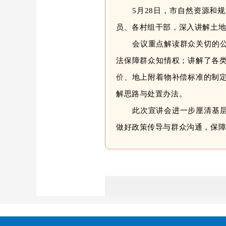
5月28日
，
市
自然资源和规
员
、各
村组干部
，深入讲解
土
会议重点解读群众关切的
法保障群众知情权；讲解了各
价
、地上附着物补偿标准的制
解思路与处置办法。
此次宣讲会进一步厘清基
做好政策传导与群众沟通，保