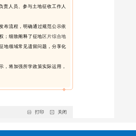
负责人员、参与土地征收
工作人
发布流程，明确通过规范公示依
权；细致阐释了征地
区片综合地
征地领域常见遗留问题，分享化
示，将
加强
所学政策
实际
运用，
打印
关闭