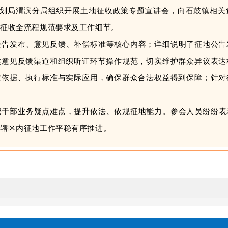
划
局渭滨
分局组织开展土地征收政策专题宣讲会，
向石鼓
镇
相关
地征收全流程
规范要求及工作细节
。
公告发布、意见反馈、补偿标准等核心内容；详细说明了征地公告
类意见反馈渠道和组织听证环节操作规范，切实维护群众异议表达
定依据、执行标准与实际应用，确保群众合法权益得到保障；针对
层干部业务疑点难点，提升依法
、
依规征地能力。参会人员纷纷表
障
辖区内
征地工作平稳有序推进。