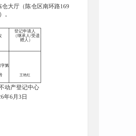
仓大厅（陈仓区南环路169
号）。
登记申请人
（继承人/受遗
权
赠人）
房字第
4号
王艳红
不动产登记中心
6年6月3日