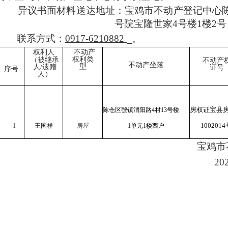
异议书面材料送达地址：宝鸡市不动产登记中心陈
号院宝隆世家4号楼1楼2
联系方式：
0917-6210882
。
权利人
不动产
权利类
（被继承
不动产
不动产坐落
型
人/遗赠
证号
序号
人）
房权证宝县
陈仓区虢镇渭阳路4村13号楼
100201
1
王国祥
房屋
1单元1楼西户
宝
鸡市
202