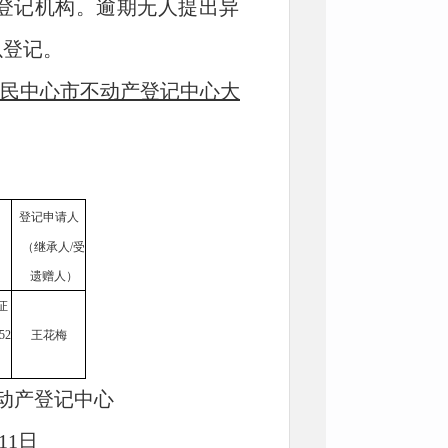
登记机构。逾期无人提出异
以登记。
民中心市不动产登记中心大
登记申请人
（继承人
/受
遗赠人）
证
52
王花梅
动产登记中心
11
日