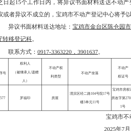
之日起
15
个工作日内，将异议书面材料
送达不动产
议
或
者异
议不成立的，
宝鸡市不动产登记中心
将予
异议书面材料送达地址：
宝鸡市金台区陈仓园市
厅转移登记科
。
联系方式：
0917-3363220，3901637
。
权利人
不动产
权
不动产
（被继承人
/遗赠
序号
不动产坐落
利类型
权证号
人）
宝鸡市房权
渭滨区经二路
104号院17号
577
罗福印
房屋
房改字第
270
楼3单元11号
1号
宝鸡市不
2025
年
7
月